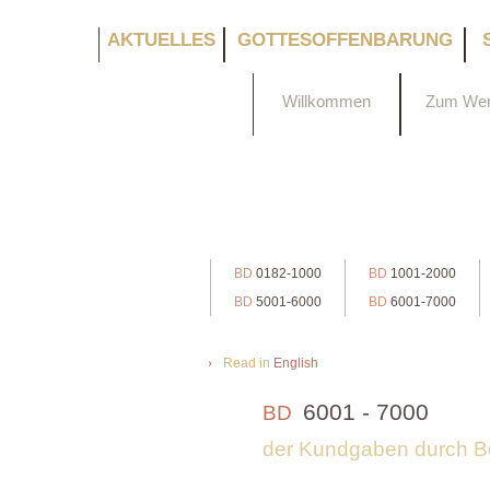
AKTUELLES
GOTTESOFFENBARUNG
Willkommen
Zum We
BD
0182-1000
BD
1001-2000
BD
5001-6000
BD
6001-7000
›
Read in
English
6001 - 7000
BD
der Kundgaben durch B