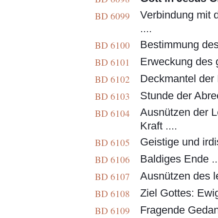
Verbindung mit 
BD 6099
....
Bestimmung des 
BD 6100
Erweckung des gö
BD 6101
Deckmantel der F
BD 6102
Stunde der Abrech
BD 6103
Ausnützen der L
BD 6104
Kraft ....
Geistige und ird
BD 6105
Baldiges Ende ..
BD 6106
Ausnützen des le
BD 6107
Ziel Gottes: Ew
BD 6108
Fragende Gedanke
BD 6109