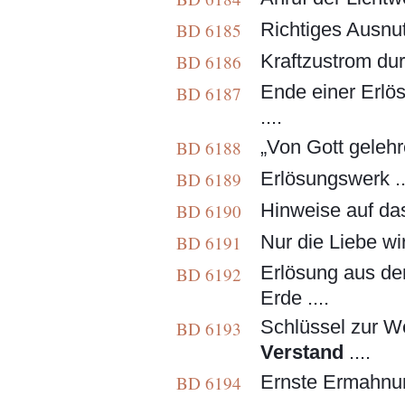
Richtiges Ausnut
BD 6185
Kraftzustrom dur
BD 6186
Ende einer Erlö
BD 6187
....
„Von Gott gelehret
BD 6188
Erlösungswerk ....
BD 6189
Hinweise auf das
BD 6190
Nur die Liebe wir
BD 6191
Erlösung aus de
BD 6192
Erde ....
Schlüssel zur We
BD 6193
Verstand
....
Ernste Ermahnun
BD 6194