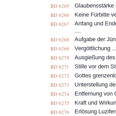
Glaubensstärke n
BD 6265
Keine Fürbitte ve
BD 6266
Anfang und Ende
BD 6267
....
Aufgabe der Jüng
BD 6268
Vergöttlichung ..
BD 6269
Ausgießung des G
BD 6270
Stille vor dem Stu
BD 6271
Gottes grenzenlo
BD 6272
Unterstellung des
BD 6273
Entfernung von G
BD 6274
Kraft und Wirkun
BD 6275
Erlösung Luzifer
BD 6276