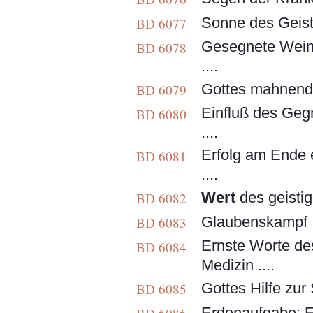
Sonne des Geiste
BD 6077
Gesegnete Weinbe
BD 6078
....
Gottes mahnende
BD 6079
Einfluß des Gegn
BD 6080
....
Erfolg am Ende e
BD 6081
....
Wert
des geistig
BD 6082
Glaubenskampf ..
BD 6083
Ernste Worte des 
BD 6084
Medizin ....
Gottes Hilfe zur S
BD 6085
Erdenaufgabe: Er