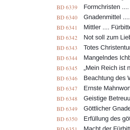
Formchristen ....
BD 6339
Gnadenmittel ....
BD 6340
Mittler .... Fürbitte
BD 6341
Not soll zum Lie
BD 6342
Totes Christentum
BD 6343
Mangelndes Ichb
BD 6344
„Mein Reich ist n
BD 6345
Beachtung des W
BD 6346
Ernste Mahnworte
BD 6347
Geistige Betreuun
BD 6348
Göttlicher Gnade
BD 6349
Erfüllung des göt
BD 6350
Macht der Fürbitt
BD 6351