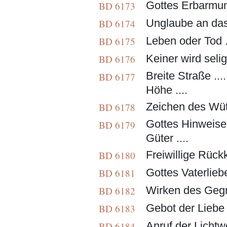
Gottes Erbarmun
BD 6173
Unglaube an das
BD 6174
Leben oder Tod ..
BD 6175
Keiner wird selig
BD 6176
Breite Straße ..
BD 6177
Höhe ....
Zeichen des Wüt
BD 6178
Gottes Hinweise 
BD 6179
Güter ....
Freiwillige Rückk
BD 6180
Gottes Vaterliebe
BD 6181
Wirken des Gegn
BD 6182
Gebot der Liebe .
BD 6183
Anruf der Lichtw
BD 6184