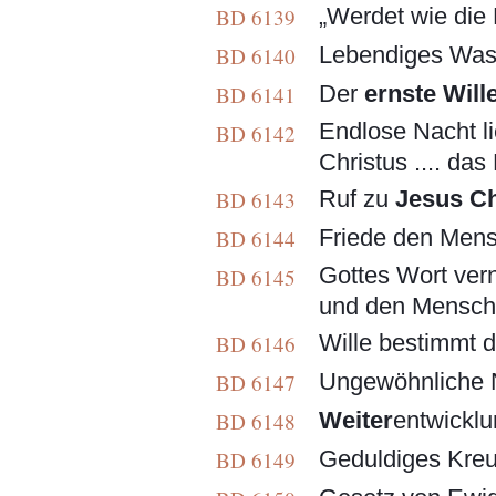
„Werdet wie die K
BD 6139
Lebendiges Wasse
BD 6140
Der
ernste Will
BD 6141
Endlose Nacht li
BD 6142
Christus .... das L
Ruf zu
Jesus Ch
BD 6143
Friede den Mensc
BD 6144
Gottes Wort vern
BD 6145
und den Mensche
Wille bestimmt 
BD 6146
Ungewöhnliche No
BD 6147
Weiter
entwicklu
BD 6148
Geduldiges Kreuz
BD 6149