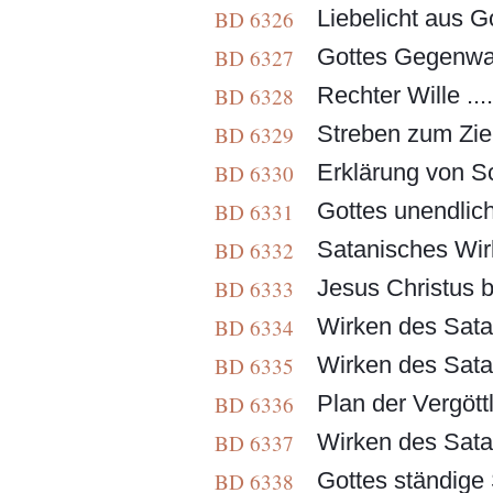
Liebelicht aus Got
BD 6326
Gottes Gegenwart
BD 6327
Rechter Wille ..
BD 6328
Streben zum Ziel .
BD 6329
Erklärung von Sc
BD 6330
Gottes unendliche
BD 6331
Satanisches Wirk
BD 6332
Jesus Christus be
BD 6333
Wirken des Sata
BD 6334
Wirken des Satan
BD 6335
Plan der Vergött
BD 6336
Wirken des Satan
BD 6337
Gottes ständige
BD 6338