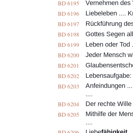
Vernehmen des 
BD 6195
Liebeleben .... Kr
BD 6196
Rückführung des G
BD 6197
Gottes Segen all
BD 6198
Leben oder Tod .
BD 6199
Jeder Mensch wi
BD 6200
Glaubensentschei
BD 6201
Lebensaufgabe: D
BD 6202
Anfeindungen ...
BD 6203
....
Der rechte Wille
BD 6204
Mithilfe der Men
BD 6205
....
Liebe
fähigkeit
..
BD 6206