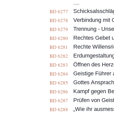
....
Schicksalsschläge
BD 6277
Verbindung mit Go
BD 6278
Trennung - Unseli
BD 6279
Rechtes Gebet un
BD 6280
Rechte Willensric
BD 6281
Erdumgestaltung .
BD 6282
Öffnen des Herze
BD 6283
Geistige Führer a
BD 6284
Gottes Ansprache
BD 6285
Kampf gegen Beg
BD 6286
Prüfen von Geist
BD 6287
„Wie ihr ausmess
BD 6288