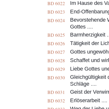
Im Hause des Va
BD 6022
End-Offenbarung 
BD 6023
Bevorstehende W
BD 6024
Gottes ....
Barmherzigkeit ..
BD 6025
Tätigkeit der Lic
BD 6026
Gottes ungewöh
BD 6027
Schaffet und wirk
BD 6028
Liebe Gottes unen
BD 6029
Gleichgültigkeit
BD 6030
Schläge ....
Geist der Verwirr
BD 6031
Erlöserarbeit ...
BD 6032
Weg der Liebe u