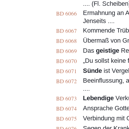
.... (Fl. Scheiben
Ermahnung an Arb
BD 6066
Jenseits ....
Kommende Trübsa
BD 6067
Übermaß von Gna
BD 6068
Das
geistige
Rei
BD 6069
„Du sollst keine
BD 6070
Sünde
ist Verge
BD 6071
Beeinflussung, 
BD 6072
....
Lebendige
Verkü
BD 6073
Ansprache Gottes 
BD 6074
Verbindung mit Go
BD 6075
Segen der Krankhe
BD 6076