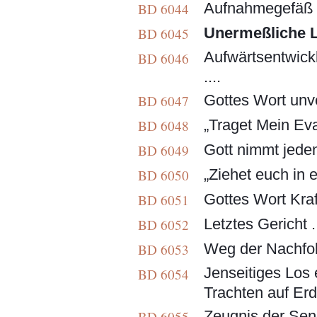
Aufnahmegefäß fü
BD 6044
Unermeßliche L
BD 6045
Aufwärtsentwick
BD 6046
....
Gottes Wort unve
BD 6047
„Traget Mein Eva
BD 6048
Gott nimmt jeden
BD 6049
„Ziehet euch in 
BD 6050
Gottes Wort Kraft
BD 6051
Letztes Gericht .
BD 6052
Weg der Nachfo
BD 6053
Jenseitiges Los
BD 6054
Trachten auf Erde
Zeugnis der Sen
BD 6055