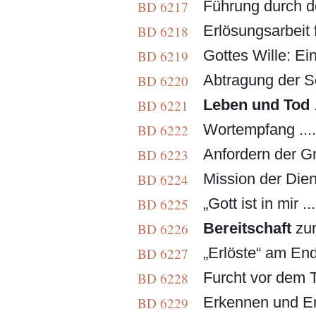
Führung durch de
BD 6217
Erlösungsarbeit fü
BD 6218
Gottes Wille: Ei
BD 6219
Abtragung der Sc
BD 6220
Leben und Tod
.
BD 6221
Wortempfang ....
BD 6222
Anfordern der Gn
BD 6223
Mission der Dien
BD 6224
„Gott ist in mir ...
BD 6225
Bereitschaft
zum
BD 6226
„Erlöste“ am End
BD 6227
Furcht vor dem T
BD 6228
Erkennen und Em
BD 6229