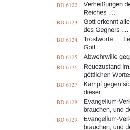
Verheißungen der 
BD 6122
Reiches ....
Gott erkennt alle
BD 6123
des Gegners ....
Trostworte .... L
BD 6124
Gott ....
Abwehrwille gege
BD 6125
Reuezustand im 
BD 6126
göttlichen Wortes
Kampf gegen sic
BD 6127
dieser ....
Evangelium-Verk
BD 6128
brauchen, und de
Evangelium-Verk
BD 6129
brauchen, und de