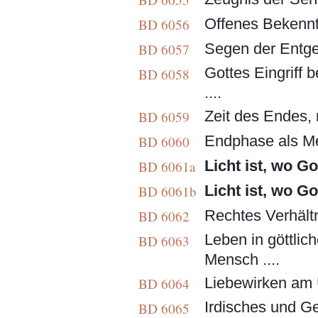
Offenes Bekenntn
BD 6056
Segen der Entge
BD 6057
Gottes Eingriff 
BD 6058
....
Zeit des Endes, 
BD 6059
Endphase als Me
BD 6060
Licht ist, wo Go
BD 6061a
Licht ist, wo Go
BD 6061b
Rechtes Verhältn
BD 6062
Leben in göttlic
BD 6063
Mensch ....
Liebewirken am U
BD 6064
Irdisches und Ge
BD 6065