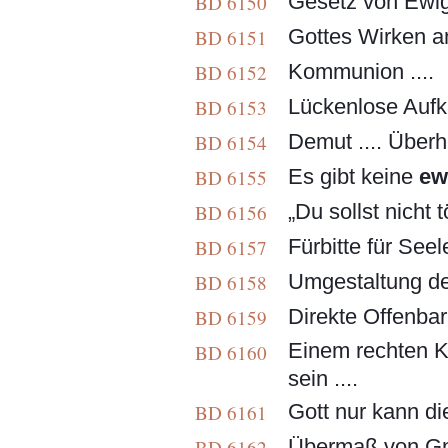
Gesetz von Ewigke
BD 6150
Gottes Wirken a
BD 6151
Kommunion ....
BD 6152
Lückenlose Aufkl
BD 6153
Demut .... Überhe
BD 6154
Es gibt keine
ew
BD 6155
„Du sollst nicht tö
BD 6156
Fürbitte für Seele
BD 6157
Umgestaltung 
BD 6158
Direkte Offenbar
BD 6159
Einem rechten Kn
BD 6160
sein ....
Gott nur kann di
BD 6161
Übermaß von Gna
BD 6162