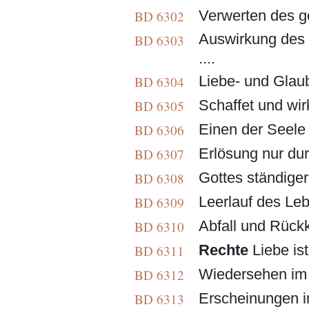
Verwerten des gö
BD 6302
Auswirkung des 
BD 6303
....
Liebe- und Glaub
BD 6304
Schaffet und wirk
BD 6305
Einen der Seele 
BD 6306
Erlösung nur du
BD 6307
Gottes ständiger 
BD 6308
Leerlauf des Lebe
BD 6309
Abfall und Rückke
BD 6310
Rechte
Liebe ist
BD 6311
Wiedersehen im J
BD 6312
Erscheinungen i
BD 6313