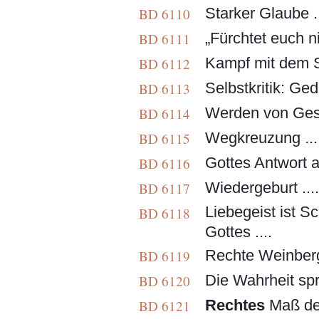
Starker Glaube ...
BD 6110
„Fürchtet euch nic
BD 6111
Kampf mit dem S
BD 6112
Selbstkritik: Geda
BD 6113
Werden von Gesc
BD 6114
Wegkreuzung ....
BD 6115
Gottes Antwort a
BD 6116
Wiedergeburt ...
BD 6117
Liebegeist ist 
BD 6118
Gottes ....
Rechte Weinbergsa
BD 6119
Die Wahrheit sp
BD 6120
Rechtes
Maß der 
BD 6121