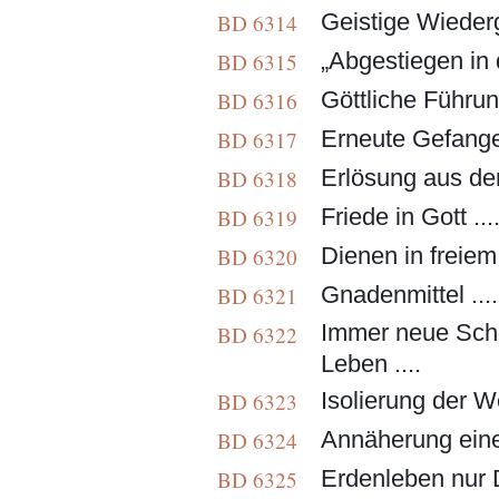
Geistige Wiederg
BD 6314
„Abgestiegen in d
BD 6315
Göttliche Führung
BD 6316
Erneute Gefangen
BD 6317
Erlösung aus der
BD 6318
Friede in Gott ...
BD 6319
Dienen in freiem W
BD 6320
Gnadenmittel ....
BD 6321
Immer neue Schöp
BD 6322
Leben ....
Isolierung der We
BD 6323
Annäherung eines
BD 6324
Erdenleben nur 
BD 6325