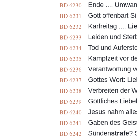
Ende .... Umwan
BD 6230
Gott offenbart Si
BD 6231
Karfreitag ....
Li
BD 6232
Leiden und Sterb
BD 6233
Tod und Aufersteh
BD 6234
Kampfzeit vor de
BD 6235
Verantwortung vo
BD 6236
Gottes Wort: Lie
BD 6237
Verbreiten der Wa
BD 6238
Göttliches Liebeli
BD 6239
Jesus nahm alles
BD 6240
Gaben des Geiste
BD 6241
Sünden
strafe
? 
BD 6242