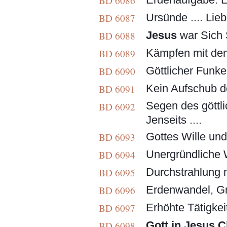
BD 6086
Ursünde .... Lieb
BD 6087
Jesus
war Sich 
BD 6088
Kämpfen mit dem
BD 6089
Göttlicher Funke 
BD 6090
Kein Aufschub de
BD 6091
Segen des göttl
BD 6092
Jenseits ....
Gottes Wille und
BD 6093
Unergründliche W
BD 6094
Durchstrahlung mi
BD 6095
Erdenwandel, Gna
BD 6096
Erhöhte Tätigkei
BD 6097
Gott in Jesus C
BD 6098