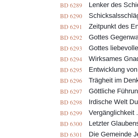
Lenker des Schick
BD 6289
Schicksalsschläge 
BD 6290
Zeitpunkt des En
BD 6291
Gottes Gegenwar
BD 6292
Gottes liebevolle
BD 6293
Wirksames Gnade
BD 6294
Entwicklung von
BD 6295
Trägheit im Denk
BD 6296
Göttliche Führung
BD 6297
Irdische Welt Du
BD 6298
Vergänglichkeit .
BD 6299
Letzter Glaubens
BD 6300
Die Gemeinde Jes
BD 6301