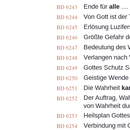
Ende für
alle
....
BD 6243
Von Gott ist der 
BD 6244
Erlösung Luzifers
BD 6245
Größte Gefahr de
BD 6246
Bedeutung des Wor
BD 6247
Verlangen nach W
BD 6248
Gottes Schutz Se
BD 6249
Geistige Wende .
BD 6250
Die Wahrheit
ka
BD 6251
Der Auftrag, Wah
BD 6252
von Wahrheit dur
Heilsplan Gotte
BD 6253
Verbindung mit G
BD 6254