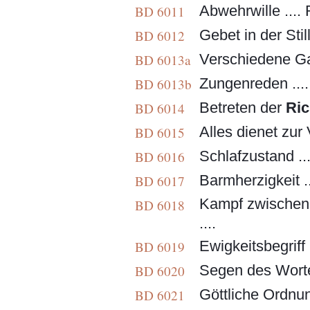
Abwehrwille ....
BD 6011
Gebet in der Stil
BD 6012
Verschiedene Ga
BD 6013a
Zungenreden ....
BD 6013b
Betreten der
Ric
BD 6014
Alles dienet zur 
BD 6015
Schlafzustand ...
BD 6016
Barmherzigkeit ..
BD 6017
Kampf zwischen L
BD 6018
....
Ewigkeitsbegriff 
BD 6019
Segen des Wortes
BD 6020
Göttliche Ordnun
BD 6021