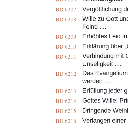
Vergöttlichung d
BD 6207
Wille zu Gott u
BD 6208
Feind ....
Erhöhtes Leid in 
BD 6209
Erklärung über „G
BD 6210
Verbindung mit Go
BD 6211
Unseligkeit ....
Das Evangelium 
BD 6212
werden ....
Erfüllung jeder ge
BD 6213
Gottes Wille: Pri
BD 6214
Dringende Weinbe
BD 6215
Verlangen einer r
BD 6216