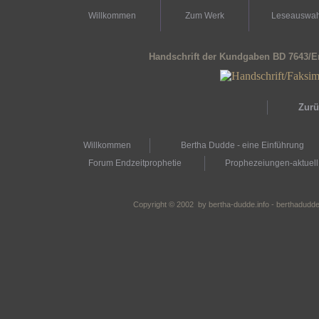
Willkommen
Zum Werk
Leseauswah
Handschrift der Kundgaben BD 7643/
Zurü
Willkommen
Bertha Dudde - eine Einführung
Forum Endzeitprophetie
Prophezeiungen-aktuell
Copyright © 2002 by bertha-dudde.info - berthadudde.