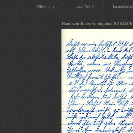
Willkommen
Zum Werk
Leseauswah
Handschrift der Kundgaben BD 6337/